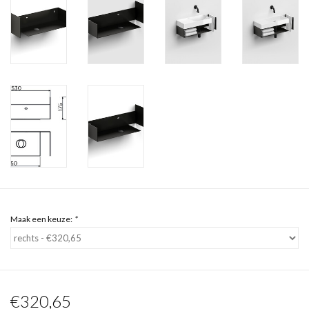
Maak een keuze:
*
€320,65