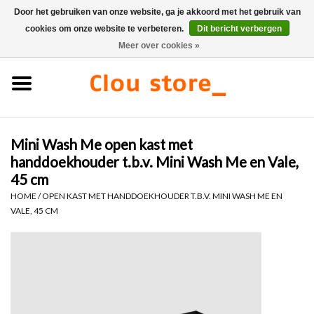
Door het gebruiken van onze website, ga je akkoord met het gebruik van
cookies om onze website te verbeteren.
Dit bericht verbergen
0 Artikelen - €0,00
Meer over cookies »
Home
Wastafels
Mini Wash Me open kast met
Fonteinsets
handdoekhouder t.b.v. Mini Wash Me en Vale,
45 cm
Fonteinen
HOME
/
OPEN KAST MET HANDDOEKHOUDER T.B.V. MINI WASH ME EN
VALE, 45 CM
Toiletten
Kranen & afvoeren
Meubels