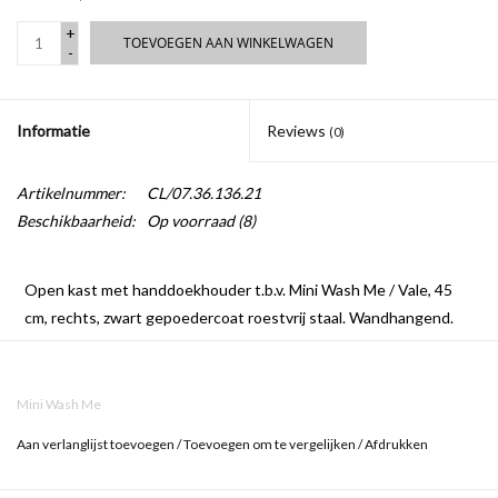
+
TOEVOEGEN AAN WINKELWAGEN
-
Informatie
Reviews
(0)
Artikelnummer:
CL/07.36.136.21
Beschikbaarheid:
Op voorraad
(8)
Open kast met handdoekhouder t.b.v. Mini Wash Me / Vale, 45
cm, rechts, zwart gepoedercoat roestvrij staal. Wandhangend.
Bevestiging inbegrepen.
Mini Wash Me
Aan verlanglijst toevoegen
/
Toevoegen om te vergelijken
/
Afdrukken
Fontein, kraan en sifon zijn niet inbegrepen.