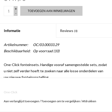
+
TOEVOEGEN AAN WINKELWAGEN
-
Informatie
Reviews
(0)
Artikelnummer:
OC/03.00033.29
Beschikbaarheid:
Op voorraad
(10)
One-Click fonteinsets.
Handige vooraf samengestelde sets, zodat
u niet zelf verder hoeft te zoeken naar alle losse onderdelen van
uw nieuwe fonteinopstelling.
OC/03.00033.29
bevat:
One-Click
CL/03.03030 (fontein)
Aan verlanglijst toevoegen
/
Toevoegen om te vergelijken
/
Afdrukken
IB/06.53001 (sifon)
IB/06.03001 (kraan)