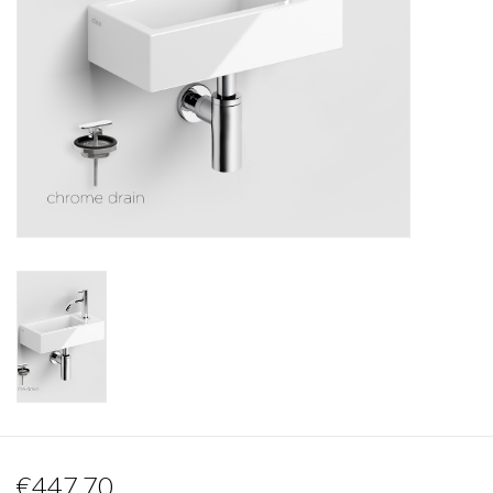
Spiegels
Badkamer accessoires
reserveonderdelen
Merken
€447,70