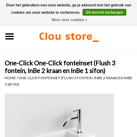
Door het gebruiken van onze website, ga je akkoord met het gebruik van
cookies om onze website te verbeteren.
Dit bericht verbergen
0 Artikelen - €0,00
Meer over cookies »
Home
Wastafels
One-Click One-Click fonteinset (Flush 3
Fonteinsets
fontein, InBe 2 kraan en InBe 1 sifon)
HOME
/
ONE-CLICK FONTEINSET (FLUSH 3 FONTEIN, INBE 2 KRAAN EN INBE
Fonteinen
1 SIFON)
Toiletten
Kranen & afvoeren
Meubels