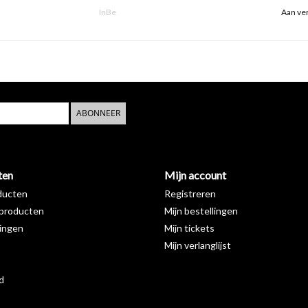
InBe
Aan ver
ABONNEER
ten
Mijn account
ducten
Registreren
producten
Mijn bestellingen
ingen
Mijn tickets
Mijn verlanglijst
d