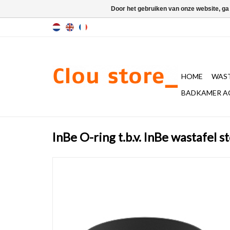
Door het gebruiken van onze website, ga
HOME
WAST
BADKAMER A
InBe O-ring t.b.v. InBe wastafel 