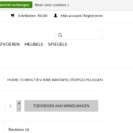
bericht verbergen
Meer over cookies »
0 Artikelen - €0,00
Mijn account / Registreren
AFVOEREN
MEUBELS
SPIEGELS
HOME
/
O-RING T.B.V. INBE WASTAFEL STOP/GO-PLUGGEN
+
TOEVOEGEN AAN WINKELWAGEN
-
Reviews
(0)