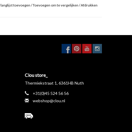
langlijst toevoegen
/
Toevoegen om te vergelijken
/
Afdrukken
Clou store_
Thermiekstraat 1, 6361HB Nuth
+31(0)45 524 56 56
webshop@clou.nl