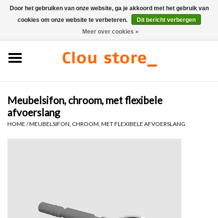
Door het gebruiken van onze website, ga je akkoord met het gebruik van
cookies om onze website te verbeteren.
Dit bericht verbergen
0 Artikelen - €0,00
Meer over cookies »
Home
Wastafels
Meubelsifon, chroom, met flexibele
Fonteinsets
afvoerslang
HOME
/
MEUBELSIFON, CHROOM, MET FLEXIBELE AFVOERSLANG
Fonteinen
Toiletten
Kranen & afvoeren
Meubels