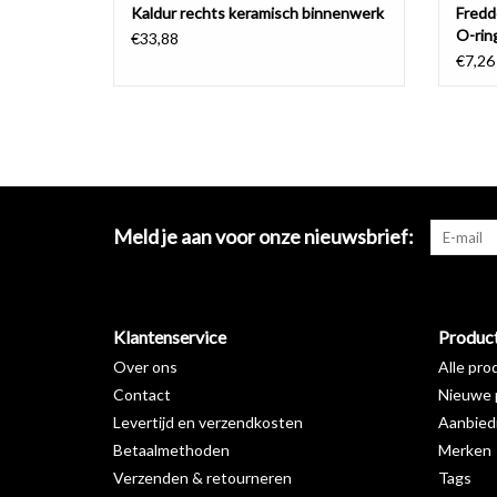
Kaldur rechts keramisch binnenwerk
Freddo
O-rin
€33,88
€7,26
Meld je aan voor onze nieuwsbrief:
Klantenservice
Produc
Over ons
Alle pro
Contact
Nieuwe 
Levertijd en verzendkosten
Aanbied
Betaalmethoden
Merken
Verzenden & retourneren
Tags