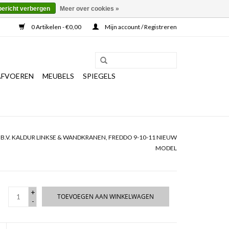
bericht verbergen
Meer over cookies »
0 Artikelen - €0,00
Mijn account / Registreren
AFVOEREN
MEUBELS
SPIEGELS
B.V. KALDUR LINKSE & WANDKRANEN, FREDDO 9-10-11 NIEUW
MODEL
+
TOEVOEGEN AAN WINKELWAGEN
-