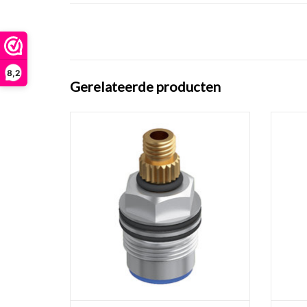
8,2
Gerelateerde producten
Keramisch binnenwerk t.b.v. Kaldur rechts
Freddo 
TOEVOEGEN AAN WINKELWAGEN
TO