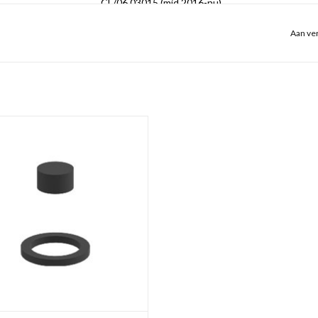
CL/06.03015 (mid 2016-nu)
CL/06.03015.S (mid 2016-nu)
Aan ver
CL/06.03015.41 (end 2017-nu)
CL/06.03015.41.S (mid 2016-nu)
voor
Freddo
staande kranen
CL/06.03013 (mid 2016-nu)
9, 10 & 11 rubber afsluiter en O-ring,
CL/06.03013.41 (end 2017-nu)
oud model
CL/06.03014 (mid 2016-nu)
EVOEGEN AAN WINKELWAGEN