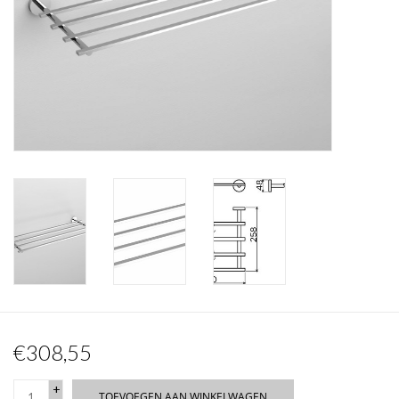
Spiegels
Badkamer accessoires
reserveonderdelen
Merken
€308,55
+
TOEVOEGEN AAN WINKELWAGEN