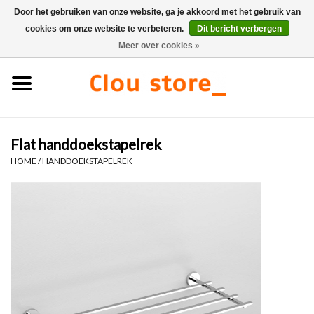
Door het gebruiken van onze website, ga je akkoord met het gebruik van
cookies om onze website te verbeteren.
Dit bericht verbergen
0 Artikelen - €0,00
Meer over cookies »
Home
Wastafels
Flat handdoekstapelrek
Fonteinsets
HOME
/
HANDDOEKSTAPELREK
Fonteinen
Toiletten
Kranen & afvoeren
Meubels