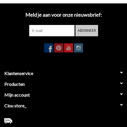
eenvoudige installatie
Meld je aan voor onze nieuwsbrief:
Het Flat handdoekstapelrek worden bevestigd met twee metalen
ABONNEER
plaatjes die worden vastgeschroefd aan de muur. Het
handdoekstapelrek
wordt op deze plaatjes bevestigd
en vastgezet
met een stelschroef.
Klantenservice
Producten
Mijn account
Clou store_