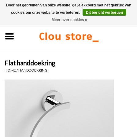
Door het gebruiken van onze website, ga je akkoord met het gebruik van
cookies om onze website te verbeteren.
Dit bericht verbergen
0 Artikelen - €0,00
Meer over cookies »
Home
Wastafels
Flat handdoekring
Fonteinsets
HOME
/
HANDDOEKRING
Fonteinen
Toiletten
Kranen & afvoeren
Meubels