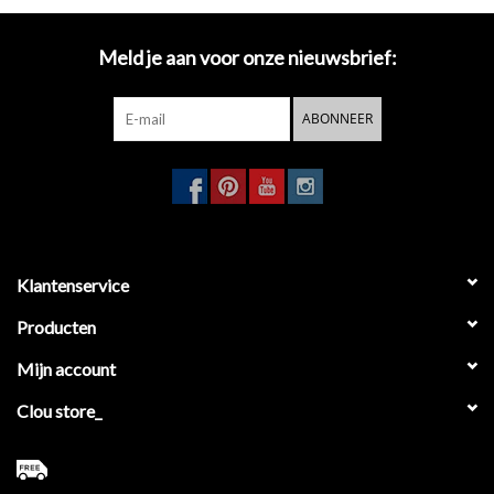
eenvoudige installatie
Meld je aan voor onze nieuwsbrief:
De Flat handdoekring worden bevestigd met een metalen plaatje
dat is vastgeschroefd aan de muur. De handdoekring
wordt op dit
ABONNEER
plaatje bevestigd
en vastgezet met een stelschroef.
Klantenservice
Producten
Mijn account
Clou store_