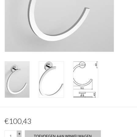
Spiegels
Badkamer accessoires
reserveonderdelen
Merken
€100,43
+
TOEVOEGEN AAN WINKELWAGEN