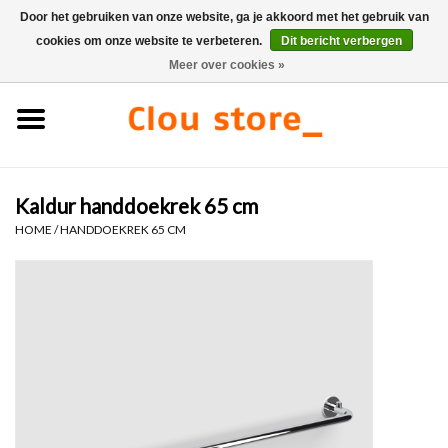
Door het gebruiken van onze website, ga je akkoord met het gebruik van
cookies om onze website te verbeteren.
Dit bericht verbergen
0 Artikelen - €0,00
Meer over cookies »
Home
Wastafels
Kaldur handdoekrek 65 cm
Fonteinsets
HOME
/
HANDDOEKREK 65 CM
Fonteinen
Toiletten
Kranen & afvoeren
Meubels