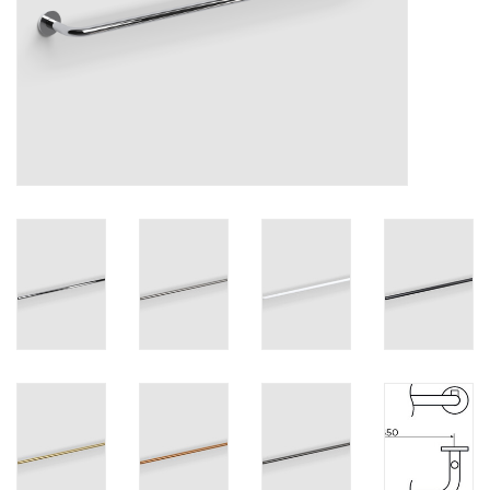
Spiegels
Badkamer accessoires
reserveonderdelen
Merken