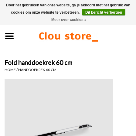
Door het gebruiken van onze website, ga je akkoord met het gebruik van
cookies om onze website te verbeteren.
Dit bericht verbergen
0 Artikelen - €0,00
Meer over cookies »
Home
Wastafels
Fold handdoekrek 60 cm
Fonteinsets
HOME
/
HANDDOEKREK 60 CM
Fonteinen
Toiletten
Kranen & afvoeren
Meubels