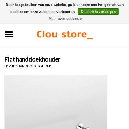
Door het gebruiken van onze website, ga je akkoord met het gebruik van
cookies om onze website te verbeteren.
Dit bericht verbergen
0 Artikelen - €0,00
Meer over cookies »
Home
Wastafels
Flat handdoekhouder
Fonteinsets
HOME
/
HANDDOEKHOUDER
Fonteinen
Toiletten
Kranen & afvoeren
Meubels