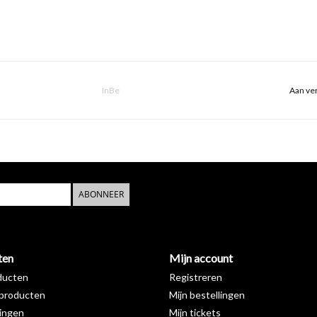
InBe
Aan ver
ABONNEER
ten
Mijn account
ducten
Registreren
producten
Mijn bestellingen
ingen
Mijn tickets