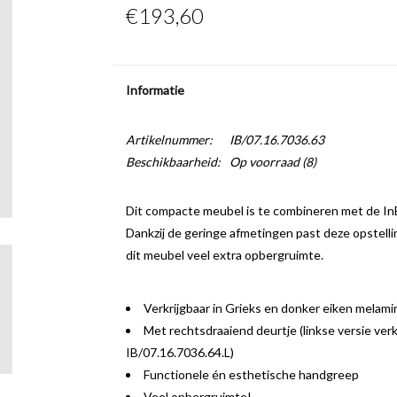
€193,60
Informatie
Artikelnummer:
IB/07.16.7036.63
Beschikbaarheid:
Op voorraad
(8)
Dit compacte meubel is te combineren met de InBe
Dankzij de geringe afmetingen past deze opstelling
dit meubel veel extra opbergruimte.
Verkrijgbaar in Grieks en donker eiken melami
Met rechtsdraaiend deurtje (linkse versie ver
IB/07.16.7036.64.L)
Functionele én esthetische handgreep
Veel opbergruimte!