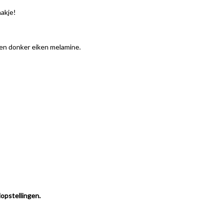
akje!
s en donker eiken melamine.
dopstellingen.