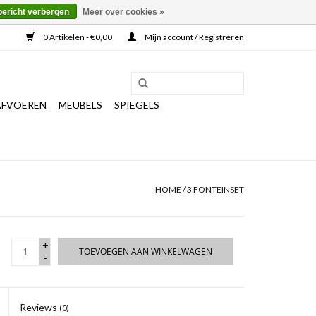
bericht verbergen
Meer over cookies »
0 Artikelen - €0,00
Mijn account / Registreren
AFVOEREN
MEUBELS
SPIEGELS
HOME
/
3 FONTEINSET
+
TOEVOEGEN AAN WINKELWAGEN
-
Reviews
(0)