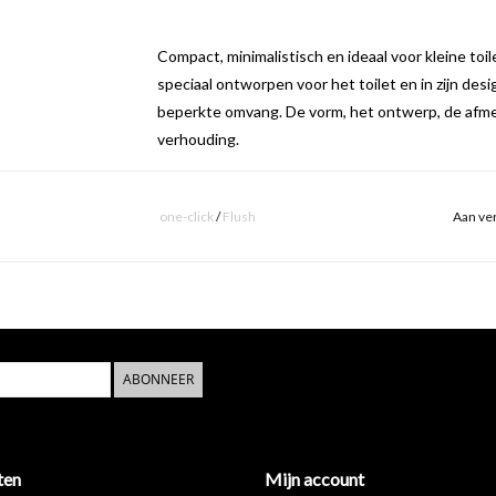
Compact, minimalistisch en ideaal voor kleine toil
speciaal ontworpen voor het toilet en in zijn des
beperkte omvang. De vorm, het ontwerp, de afmetin
verhouding.
Met zijn compacte afmeting en minimalistisch desi
dankzij de geringe diepte van slechts 18 cm geschik
one-click
/
Flush
Aan ver
uitgerust met een brede kranenbank aan de recht
ongekend slank
Kaldur kranen zijn ongekend slank; een diameter 
mogelijk te maken heeft Clou speciaal een nieuw
ABONNEER
design is deze Kaldur fonteinkraan absoluut tijdl
De Minisuk fonteinsifon is speciaal ontworpen v
sifon versterkt het compacte karakter en houdt 
ten
Mijn account