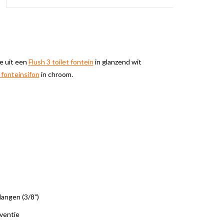
e uit een
Flush 3 toilet fontein
in glanzend wit
 fonteinsifon
in chroom.
langen (3/8")
eventie