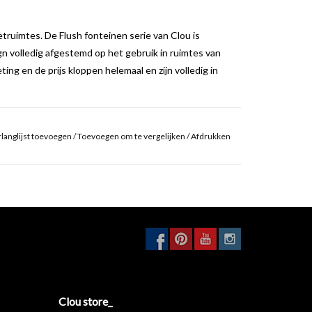
etruimtes. De Flush fonteinen serie van Clou is
ign volledig afgestemd op het gebruik in ruimtes van
g en de prijs kloppen helemaal en zijn volledig in
gn is de Flush 3 de favoriet uit de Flush reeks en
t voor vrijwel elk toilet. De Flush 3 fontein is
langlijst toevoegen
/
Toevoegen om te vergelijken
/
Afdrukken
erzijde met kraangat.
van slechts 20 mm is uniek in de markt. Om dit
 keramisch binnenwerk ontwikkeld. Door het slanke
oos.
oor fonteinen met kleinere afmetingen. Deze slanke
het design gehalte hoog.
Clou store_