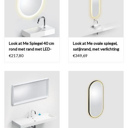
Spiegels
Badkamer accessoires
Look at Me Spiegel 40 cm
Look at Me ovale spiegel,
reserveonderdelen
rond met rand met LED-
satijnrand, met verlichting
verlichting en
en sensorbediening
€217,80
€349,69
Merken
sensorbediening