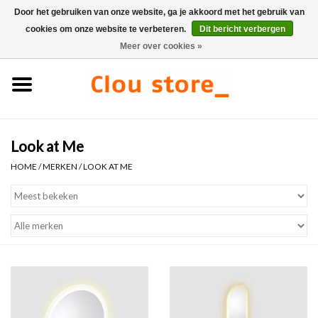
Door het gebruiken van onze website, ga je akkoord met het gebruik van
cookies om onze website te verbeteren.
Dit bericht verbergen
0 Artikelen - €0,00
Meer over cookies »
Home
Wastafels
Look at Me
Fonteinsets
HOME
/
MERKEN
/
LOOK AT ME
Fonteinen
Toiletten
Kranen & afvoeren
Meubels