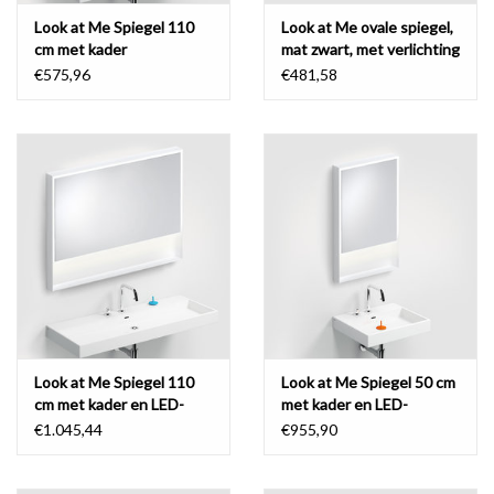
Look at Me Spiegel 110
Look at Me ovale spiegel,
cm met kader
mat zwart, met verlichting
en sensorbediening
€575,96
€481,58
Look at Me Spiegel 110
Look at Me Spiegel 50 cm
cm met kader en LED-
met kader en LED-
verlichting
verlichting
€1.045,44
€955,90