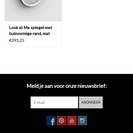
Look at Me spiegel met
buisvormige rand, mat
zwart frame
€393,25
Meld je aan voor onze nieuwsbrief:
ABONNEER