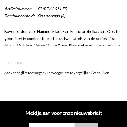
Artikelnummer:
CL/07.61.611.55
Beschikbaarheid:
Op voorraad
(8)
Bovenbladen voor Hammock lade- en Frame profielkasten. Ook te
gebruiken in combinatie met opzetwastafels van de series First,
(New) Wash Me, Match Me en Flush. Plaats elke opzetwastafel op
dit modulair kastensysteem of gebruik het als dressoir.
Countertop
Aan verlanglijst toevoegen
/
Toevoegen om te vergelijken
/
Afdrukken
Verkrijgbaar in verschillende afmetingen tussen 70 cm en 220 cm.
Meld je aan voor onze nieuwsbrief: