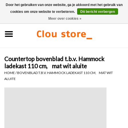
Door het gebruiken van onze website, ga je akkoord met het gebruik van
cookies om onze website te verbeteren.
Dit bericht verbergen
0 Artikelen - €0,00
Meer over cookies »
Home
Wastafels
Countertop bovenblad t.b.v. Hammock
Fonteinsets
ladekast 110 cm, mat wit aluite
HOME
/
BOVENBLAD T.B.V. HAMMOCK LADEKAST 110 CM, MAT WIT
Fonteinen
ALUITE
Toiletten
Kranen & afvoeren
Meubels