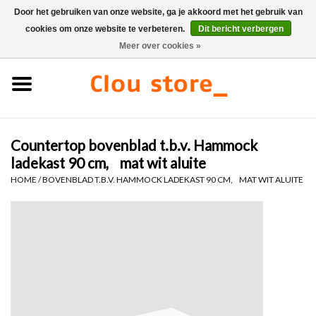
Door het gebruiken van onze website, ga je akkoord met het gebruik van
cookies om onze website te verbeteren.
Dit bericht verbergen
0 Artikelen - €0,00
Meer over cookies »
Home
Wastafels
Countertop bovenblad t.b.v. Hammock
Fonteinsets
ladekast 90 cm, mat wit aluite
HOME
/
BOVENBLAD T.B.V. HAMMOCK LADEKAST 90 CM, MAT WIT ALUITE
Fonteinen
Toiletten
Kranen & afvoeren
Meubels