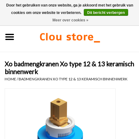
Door het gebruiken van onze website, ga je akkoord met het gebruik van
cookies om onze website te verbeteren.
Dit bericht verbergen
0 Artikelen - €0,00
Meer over cookies »
Home
Wastafels
Xo badmengkranen Xo type 12 & 13 keramisch
Fonteinsets
binnenwerk
HOME
/
BADMENGKRANEN XO TYPE 12 & 13 KERAMISCH BINNENWERK
Fonteinen
Toiletten
Kranen & afvoeren
Meubels