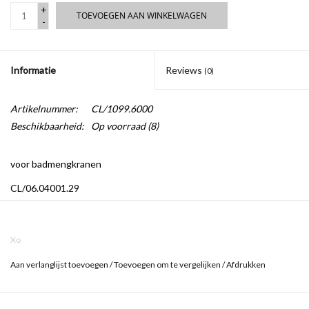
+
TOEVOEGEN AAN WINKELWAGEN
-
Informatie
Reviews
(0)
Artikelnummer:
CL/1099.6000
Beschikbaarheid:
Op voorraad
(8)
voor badmengkranen
CL/06.04001.29
CL/06.04003.29
CL/06.04005.29
CL/06.04007.29
Xo
Aan verlanglijst toevoegen
/
Toevoegen om te vergelijken
/
Afdrukken