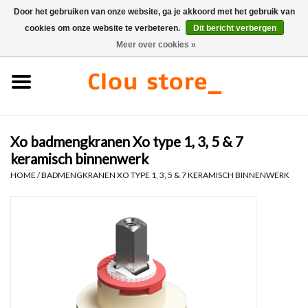
Door het gebruiken van onze website, ga je akkoord met het gebruik van
cookies om onze website te verbeteren.
Dit bericht verbergen
0 Artikelen - €0,00
Meer over cookies »
Home
Wastafels
Xo badmengkranen Xo type 1, 3, 5 & 7
Fonteinsets
keramisch binnenwerk
HOME
/
BADMENGKRANEN XO TYPE 1, 3, 5 & 7 KERAMISCH BINNENWERK
Fonteinen
Toiletten
Kranen & afvoeren
Meubels