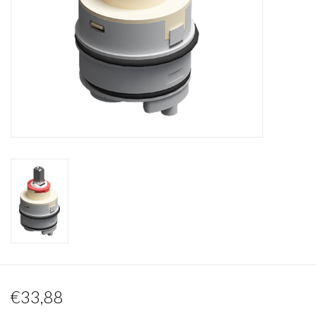
Spiegels
Badkamer accessoires
reserveonderdelen
Merken
€33,88