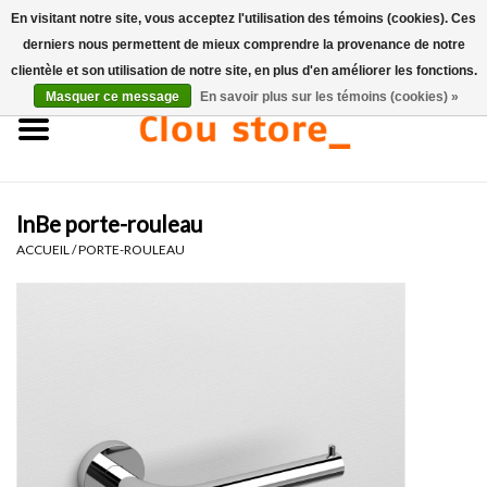
En visitant notre site, vous acceptez l'utilisation des témoins (cookies). Ces
derniers nous permettent de mieux comprendre la provenance de notre
0 Articles - €0,00
clientèle et son utilisation de notre site, en plus d'en améliorer les fonctions.
Masquer ce message
En savoir plus sur les témoins (cookies) »
Accueil
Lavabos
InBe porte-rouleau
Ensembles de lave-mains
ACCUEIL
/
PORTE-ROULEAU
Lave-mains
Toilettes
Robinets & vidanges
Meubles