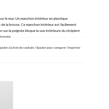
ur le mur. Un manchon intérieur en plastique
te de la brosse. Ce manchon intérieur est facilement
n sur la poignée bloque la vue intérieure du récipient
tionnée.
jouter à la liste de souhaits
/
Ajouter pour comparer
/
Imprimer
 metal qui est vissée au mur.
Le porte-balai est
lage.
ome.