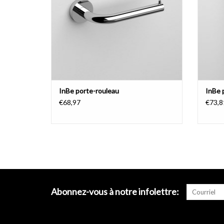
InBe porte-rouleau
InBe 
€68,97
€73,8
Abonnez-vous à notre infolettre: