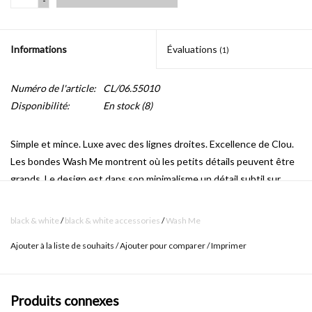
-
Informations
Évaluations
(1)
Numéro de l'article:
CL/06.55010
Disponibilité:
En stock
(8)
Simple et mince.
Luxe avec des lignes droites.
Excellence de Clou.
Les bondes Wash Me montrent où les petits détails peuvent être
grands. Le design est dans son minimalisme un détail subtil sur
toutes les salles de bains.
black & white
/
black & white accessories
/
Wash Me
bouchon pour fermer la bonde
Ajouter à la liste de souhaits
/
Ajouter pour comparer
/
Imprimer
Ludique et fonctionnel.
Cet a
ttrape-oeil
en silicone coloré donne à
vos lavabos un look Clou unique.
Un bijou exclusif dans le basin
Produits connexes
dans votre salle de bains.
Le bouchon Wash Me ferme la bonde