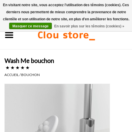
En visitant notre site, vous acceptez l'utilisation des témoins (cookies). Ces
derniers nous permettent de mieux comprendre la provenance de notre
0 Articles - €0,00
clientèle et son utilisation de notre site, en plus d'en améliorer les fonctions.
Masquer ce message
En savoir plus sur les témoins (cookies) »
Accueil
Lavabos
Wash Me bouchon
Ensembles de lave-mains
ACCUEIL
/
BOUCHON
Lave-mains
Toilettes
Robinets & vidanges
Meubles