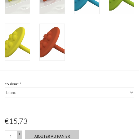
couleur:
*
€15,73
+
AJOUTER AU PANIER