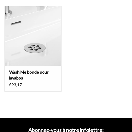
Wash Me parfaitement.
La tige du bouchon reste au-dessus de
l'eau afin d'être en posibilité d'ouvrir la bonde à nouveau, sans les
mains entrer en contact avec l'eau.
Le bouchon est disponible dans
plusieurs couleurs modieuses pour un accent approprié à chaque
lavabo.
Vous pouvez trouver ces
bondes
ici.
L'utilisation du
bouchon en combinaison avec un lavabo sans débordement est à
vos risques et périls.
caractéristiques
Wash Me bonde pour
lavabos
- silicone blanc, noir, bleu, vert, jaune ou orange
€93,17
Abonnez-vous à notre infolettre: