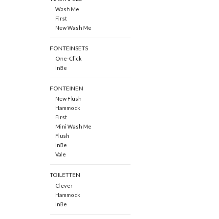
Wash Me
First
New Wash Me
FONTEINSETS
One-Click
InBe
FONTEINEN
New Flush
Hammock
First
Mini Wash Me
Flush
InBe
Vale
TOILETTEN
Clever
Hammock
InBe