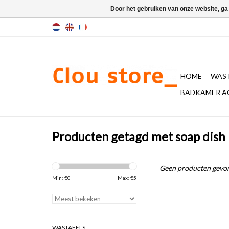
Door het gebruiken van onze website, ga
HOME
WAST
BADKAMER A
Producten getagd met soap dish
Geen producten gevon
Min: €
0
Max: €
5
WASTAFELS