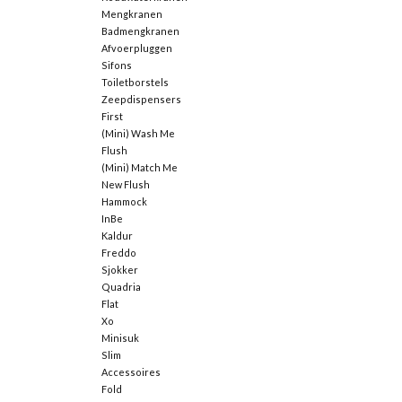
Mengkranen
Badmengkranen
Afvoerpluggen
Sifons
Toiletborstels
Zeepdispensers
First
(Mini) Wash Me
Flush
(Mini) Match Me
New Flush
Hammock
InBe
Kaldur
Freddo
Sjokker
Quadria
Flat
Xo
Minisuk
Slim
Accessoires
Fold