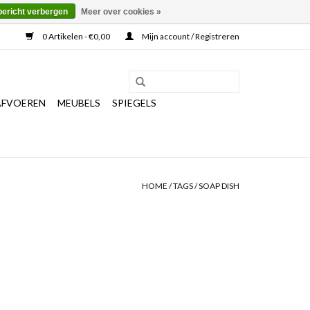
bericht verbergen
Meer over cookies »
0 Artikelen - €0,00
Mijn account / Registreren
AFVOEREN
MEUBELS
SPIEGELS
HOME
/
TAGS
/
SOAP DISH