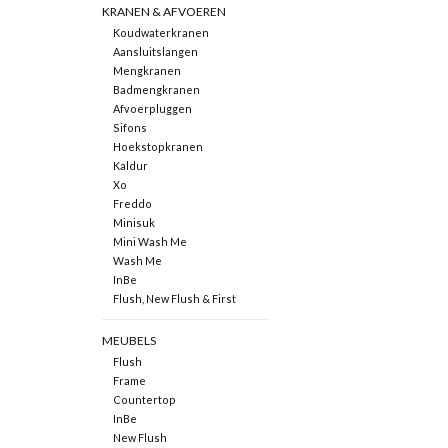
KRANEN & AFVOEREN
Koudwaterkranen
Aansluitslangen
Mengkranen
Badmengkranen
Afvoerpluggen
Sifons
Hoekstopkranen
Kaldur
Xo
Freddo
Minisuk
Mini Wash Me
Wash Me
InBe
Flush, New Flush & First
MEUBELS
Flush
Frame
Countertop
InBe
New Flush