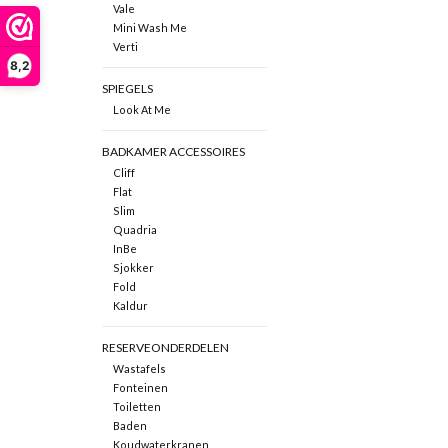
Vale
Mini Wash Me
Verti
8,2
SPIEGELS
Look At Me
BADKAMER ACCESSOIRES
Cliff
Flat
Slim
Quadria
InBe
Sjokker
Fold
Kaldur
RESERVEONDERDELEN
Wastafels
Fonteinen
Toiletten
Baden
Koudwaterkranen