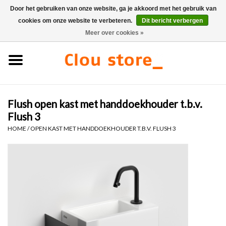
Door het gebruiken van onze website, ga je akkoord met het gebruik van
cookies om onze website te verbeteren.
Dit bericht verbergen
0 Artikelen - €0,00
Meer over cookies »
Home
Wastafels
Flush open kast met handdoekhouder t.b.v.
Fonteinsets
Flush 3
HOME
/
OPEN KAST MET HANDDOEKHOUDER T.B.V. FLUSH 3
Fonteinen
Toiletten
Kranen & afvoeren
Meubels