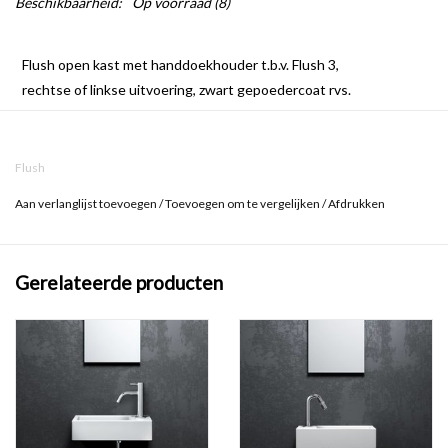
Beschikbaarheid:
Op voorraad
(8)
Flush open kast met handdoekhouder t.b.v. Flush 3,
rechtse of linkse uitvoering, zwart gepoedercoat rvs.
Wandhangend.
Bevestiging inbegrepen.
Flush
Aan verlanglijst toevoegen
/
Toevoegen om te vergelijken
/
Afdrukken
Fontein, kraan en sifon zijn niet inbegrepen.
Gerelateerde producten