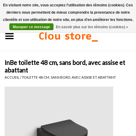
En visitant notre site, vous acceptez l'utilisation des témoins (cookies). Ces
derniers nous permettent de mieux comprendre la provenance de notre
0 Articles - €0,00
clientèle et son utilisation de notre site, en plus d'en améliorer les fonctions.
Masquer ce message
En savoir plus sur les témoins (cookies) »
Accueil
Lavabos
InBe toilette 48 cm, sans bord, avec assise et
Ensembles de lave-mains
abattant
ACCUEIL
/
TOILETTE 48 CM, SANS BORD, AVEC ASSISE ET ABATTANT
Lave-mains
Toilettes
Robinets & vidanges
Meubles