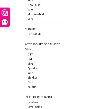
InBe
New Flush
Vale
Mini Wash Me
Verti
8,2
MIROIRS
Look At Me
ACCESSOIRES DE SALLE DE
BAIN
Cliff
Flat
Slim
Quadria
InBe
Sjokker
Fold
Kaldur
PIÈCE DE RECHANGE
Lavabos
Lave-mains