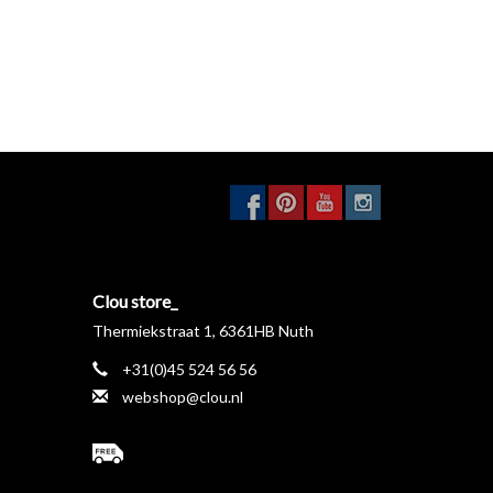
Clou store_
Thermiekstraat 1, 6361HB Nuth
+31(0)45 524 56 56
webshop@clou.nl