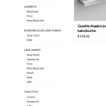
LAVABOS
Wash Me
First
New Wash Me
Quadria étagère p
bain/douche
ENSEMBLES DE LAVE-MAINS
One-Click
€196,02
InBe
LAVE-MAINS
New Flush
Hammock
First
Mini Wash Me
Flush
InBe
Vale
TOILETTES
Clever
Hammock
InBe