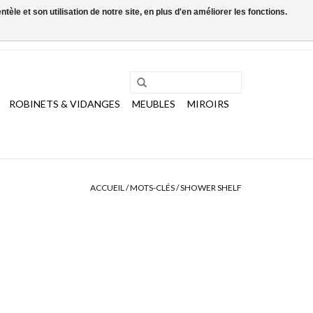
le et son utilisation de notre site, en plus d'en améliorer les fonctions.
0 Articles - €0,00
Mon compte / S'inscrire
ROBINETS & VIDANGES
MEUBLES
MIROIRS
ACCUEIL
/
MOTS-CLÉS
/
SHOWER SHELF