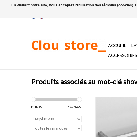
En visitant notre site, vous acceptez l'utilisation des témoins (cookies)
ACCUEIL
L
ACCESSOIRES 
Produits associés au mot-clé sho
étagère Quadria pour b
30 cm, chrome et ino
Min: €
0
Max: €
200
AJOUTER AU PA