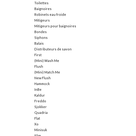
Toilettes
Baignoires
Robinets eau froide
Mitigeurs
Mitigeurs pour baignoires
Bondes
Siphons
Balais
Distributeurs de savon
First
(Mini) Wash Me
Flush
(Mini) Match Me
New Flush
Hammock
InBe
Kaldur
Freddo
Sjokker
Quadria
Flat
Xo
Minisuk
Slim