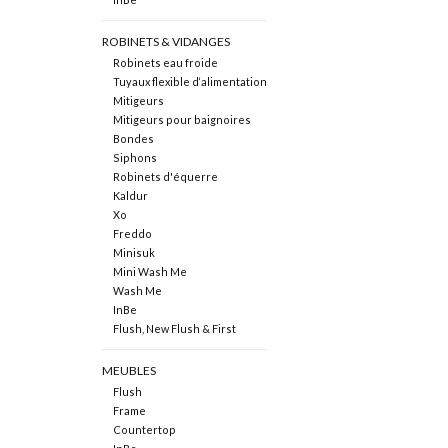
ROBINETS & VIDANGES
Robinets eau froide
Tuyaux flexible d‘alimentation
Mitigeurs
Mitigeurs pour baignoires
Bondes
Siphons
Robinets d'équerre
Kaldur
Xo
Freddo
Minisuk
Mini Wash Me
Wash Me
InBe
Flush, New Flush & First
MEUBLES
Flush
Frame
Countertop