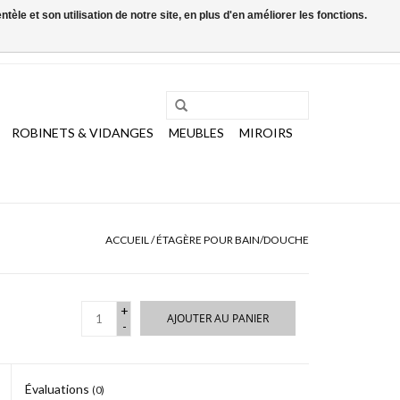
le et son utilisation de notre site, en plus d'en améliorer les fonctions.
0 Articles - €0,00
Mon compte / S'inscrire
ROBINETS & VIDANGES
MEUBLES
MIROIRS
ACCUEIL
/
ÉTAGÈRE POUR BAIN/DOUCHE
+
AJOUTER AU PANIER
-
Évaluations
(0)