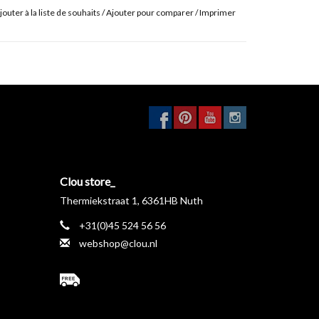
jouter à la liste de souhaits
/
Ajouter pour comparer
/
Imprimer
Clou store_
Thermiekstraat 1, 6361HB Nuth
+31(0)45 524 56 56
webshop@clou.nl