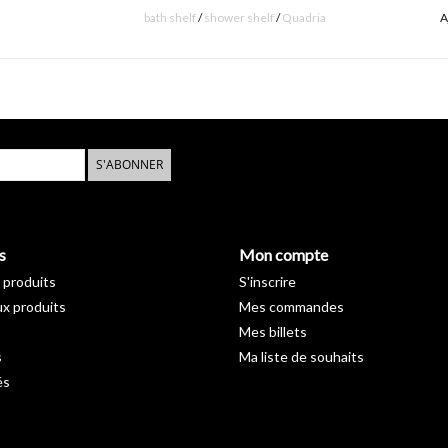
bath shelf
/
shower shelf
/
Quadria
A
S'ABONNER
s
Mon compte
 produits
S'inscrire
x produits
Mes commandes
Mes billets
s
Ma liste de souhaits
és