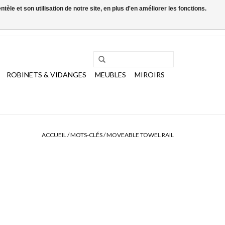
le et son utilisation de notre site, en plus d'en améliorer les fonctions.
0 Articles - €0,00
Mon compte / S'inscrire
ROBINETS & VIDANGES
MEUBLES
MIROIRS
ACCUEIL
/
MOTS-CLÉS
/
MOVEABLE TOWEL RAIL