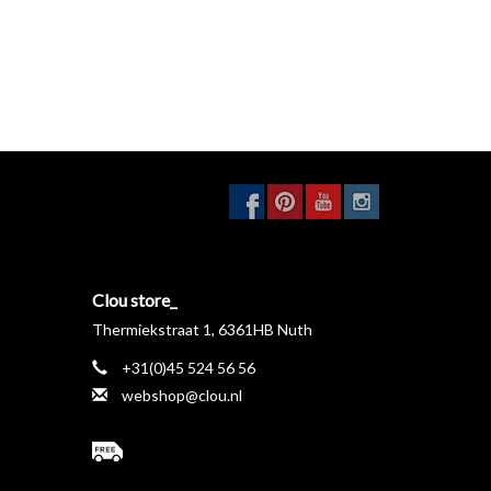
Clou store_
Thermiekstraat 1, 6361HB Nuth
+31(0)45 524 56 56
webshop@clou.nl