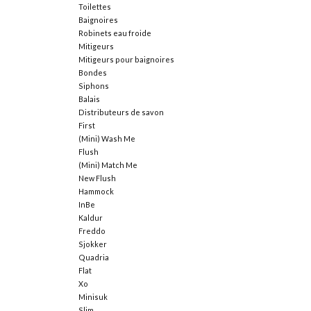
Toilettes
Baignoires
Robinets eau froide
Mitigeurs
Mitigeurs pour baignoires
Bondes
Siphons
Balais
Distributeurs de savon
First
(Mini) Wash Me
Flush
(Mini) Match Me
New Flush
Hammock
InBe
Kaldur
Freddo
Sjokker
Quadria
Flat
Xo
Minisuk
Slim