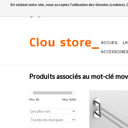
En visitant notre site, vous acceptez l'utilisation des témoins (cookies)
ACCUEIL
L
ACCESSOIRES 
Produits associés au mot-clé mov
porte-serviette doub
amovible Flat, 
Min: €
0
Max: €
200
AJOUTER AU PA