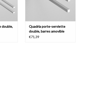
e double,
Quadria porte-serviette
double, barres amovible
€71,39