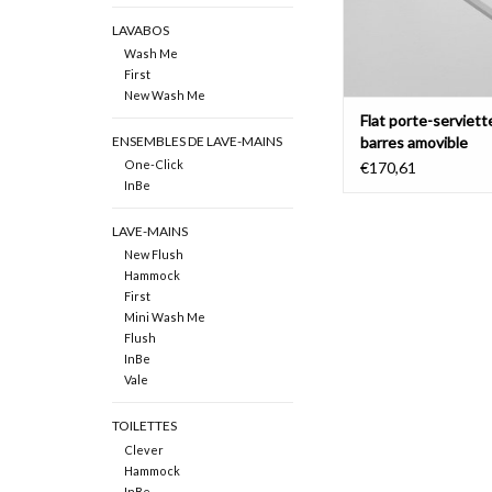
LAVABOS
Wash Me
First
New Wash Me
Flat porte-serviett
barres amovible
ENSEMBLES DE LAVE-MAINS
One-Click
€170,61
InBe
LAVE-MAINS
New Flush
Hammock
First
Mini Wash Me
Flush
InBe
Vale
TOILETTES
Clever
Hammock
InBe