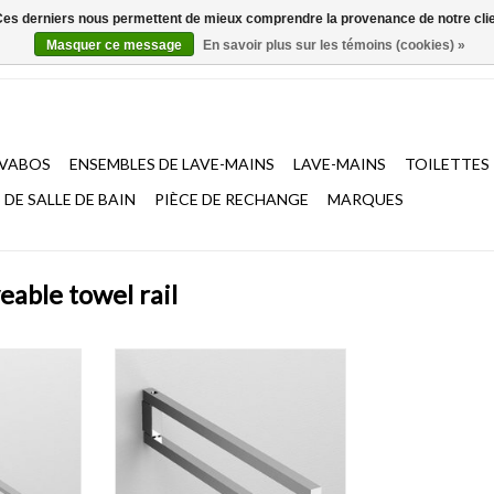
. Ces derniers nous permettent de mieux comprendre la provenance de notre clientè
Masquer ce message
En savoir plus sur les témoins (cookies) »
AVABOS
ENSEMBLES DE LAVE-MAINS
LAVE-MAINS
TOILETTES
DE SALLE DE BAIN
PIÈCE DE RECHANGE
MARQUES
eable towel rail
le, barres
porte-serviette double Quadria,
chrome
barres amovible, chrome
NIER
AJOUTER AU PANIER