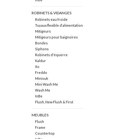
ROBINETS & VIDANGES
Robinets eau froide
Tuyaux flexible d‘alimentation
Mitigeurs
Mitigeurs pour baignoires
Bondes
Siphons
Robinets d'équerre
Kaldur
Xo
Freddo
Minisuk
Mini Wash Me
Wash Me
InBe
Flush, New Flush & First
MEUBLES
Flush
Frame
Countertop