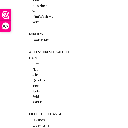
InBe
New Flush
Vale
Mini Wash Me
Verti
8,2
MIROIRS
Look At Me
ACCESSOIRES DE SALLE DE
BAIN
Cliff
Flat
Slim
Quadria
InBe
Sjokker
Fold
Kaldur
PIÈCE DE RECHANGE
Lavabos
Lave-mains