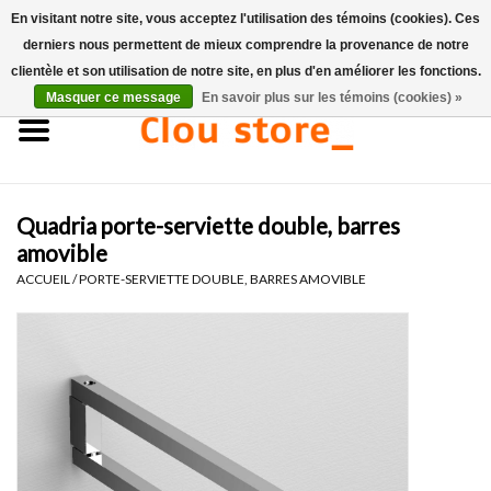
En visitant notre site, vous acceptez l'utilisation des témoins (cookies). Ces
derniers nous permettent de mieux comprendre la provenance de notre
0 Articles - €0,00
clientèle et son utilisation de notre site, en plus d'en améliorer les fonctions.
Masquer ce message
En savoir plus sur les témoins (cookies) »
Accueil
Lavabos
Quadria porte-serviette double, barres
Ensembles de lave-mains
amovible
ACCUEIL
/
PORTE-SERVIETTE DOUBLE, BARRES AMOVIBLE
Lave-mains
Toilettes
Robinets & vidanges
Meubles