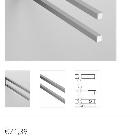
Miroirs
Accessoires de salle de bain
pièce de rechange
Marques
€71,39