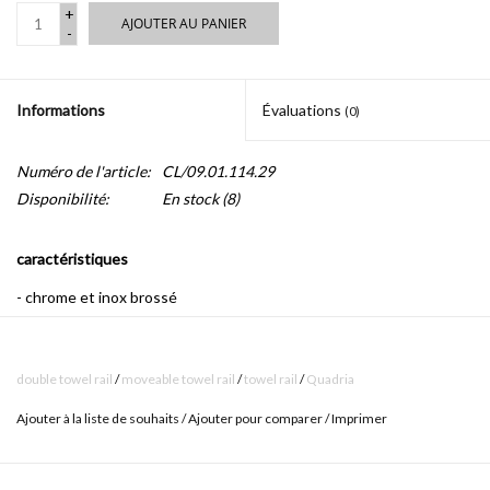
+
AJOUTER AU PANIER
-
Informations
Évaluations
(0)
Numéro de l'article:
CL/09.01.114.29
Disponibilité:
En stock
(8)
caractéristiques
- chrome et inox brossé
- set de montage inclus
double towel rail
/
moveable towel rail
/
towel rail
/
Quadria
Ajouter à la liste de souhaits
/
Ajouter pour comparer
/
Imprimer
Les accessoires de salle de bains Quadria sont les accessoires
rectangulaires les plus élégants qui existent pour la salle de bains.
En combinant des profils parfaitement carrés et des formes