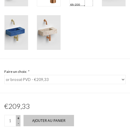
Faire un choix:
*
€209,33
+
AJOUTER AU PANIER
-