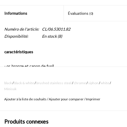
Informations
Évaluations
(0)
Numéro de l'article:
CL/06.53011.82
Disponibilité:
En stock
(8)
caractéristiques
- or, bronze et canon de fusil
- avec film de protection anti-traces de doigts
black
/
black & white
/
brushed stainless steel
/
chrome
/
siphon
/
white
/
Minisuk
- raccord standard (1 1/4 ") pour bonde
Ajouter à la liste de souhaits
/
Ajouter pour comparer
/
Imprimer
- tubes ø25 mm
- avec adaptateur pour raccord mural ø40 mm
Produits connexes