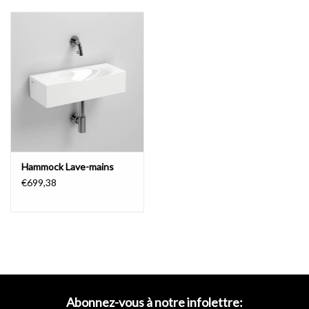
Le siphon Minisuk pour lave-mains est spécifiquement conçu pour
les basins de plus petites dimensions. Afin de renforcer la nature
compacte et de conserver la haute conception.
but: prévenir les odeurs
Le siphon assure que l'air ne peut pas s'écouler à partir des tuyaux
Hammock Lave-mains
de drainage à travers la sortie du bassin et ainsi répandre une
€699,38
odeur désagréable.
Par conséquent, on parle aussi d'une serrure à
air.
Entretien facile
Abonnez-vous à notre infolettre: