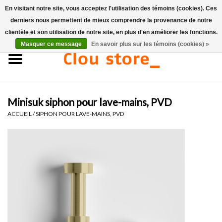
En visitant notre site, vous acceptez l'utilisation des témoins (cookies). Ces
derniers nous permettent de mieux comprendre la provenance de notre
0 Articles - €0,00
clientèle et son utilisation de notre site, en plus d'en améliorer les fonctions.
Masquer ce message
En savoir plus sur les témoins (cookies) »
Accueil
Lavabos
Minisuk siphon pour lave-mains, PVD
Ensembles de lave-mains
ACCUEIL
/
SIPHON POUR LAVE-MAINS, PVD
Lave-mains
Toilettes
Robinets & vidanges
Meubles