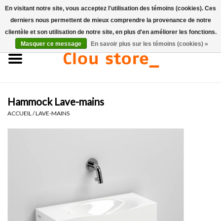
En visitant notre site, vous acceptez l'utilisation des témoins (cookies). Ces
derniers nous permettent de mieux comprendre la provenance de notre
0 Articles - €0,00
clientèle et son utilisation de notre site, en plus d'en améliorer les fonctions.
Masquer ce message
En savoir plus sur les témoins (cookies) »
Accueil
Lavabos
Hammock Lave-mains
Ensembles de lave-mains
ACCUEIL
/
LAVE-MAINS
Lave-mains
Toilettes
Robinets & vidanges
Meubles