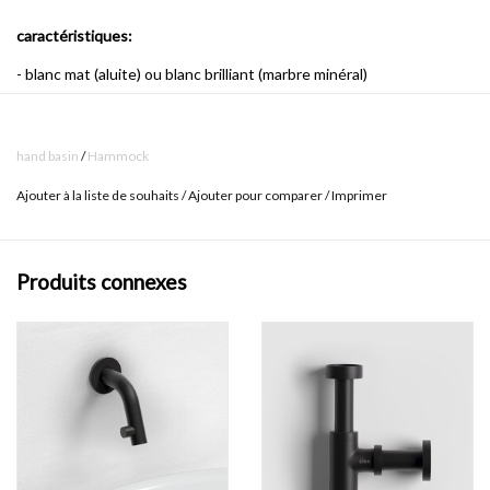
caractéristiques:
- blanc mat (aluite) ou blanc brilliant (marbre minéral)
- avec 1 point d'amorçage
- avec bonde / trop-plein intégrée
hand basin
/
Hammock
- connexion pour siphon à la norme (1 1/4 ")
Ajouter à la liste de souhaits
/
Ajouter pour comparer
/
Imprimer
- 2 bouchons et set de nettoyage compris
- fixation comprise
Produits connexes