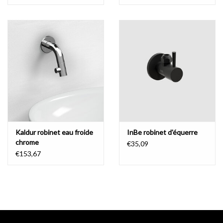
debout. Mais avec un robinet mural, le design n'est jamais
interrompu. Ce qui est également un plus pour l'hygiène, extra
facile à nettoyer et à entretenir.
perte et débordement en un:
Joli détail: les bassins Hammock sont dotés d'une sortie allongée
et parfaitement intégrée, qui peut être scellée avec un bouchon
Kaldur robinet eau froide
InBe robinet d'équerre
en silicone (orange ou blanc).
Le bouchon ferme la perte seulement
chrome
€35,09
partiellement, créant ainsi un débordement.
En raison de son
€153,67
positionnement à l'avant du bassin, la perte est moins visible que
d'habitude et certainement pas un facteur inquiétant dans la
conception.
Et sans soudure: donc pas de bords où la saleté peut
s'accumuler.