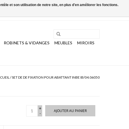
le et son utilisation de notre site, en plus d'en améliorer les fonctions.
0 Articles - €0,00
Mon compte / S'inscrire
ROBINETS & VIDANGES
MEUBLES
MIROIRS
CUEIL
/
SET DE DE FIXATION POUR ABATTANT INBE IB/04.06050
+
AJOUTER AU PANIER
-