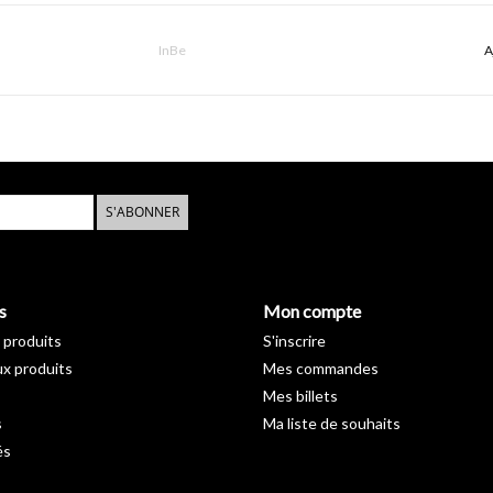
InBe
A
S'ABONNER
s
Mon compte
 produits
S'inscrire
x produits
Mes commandes
Mes billets
s
Ma liste de souhaits
és