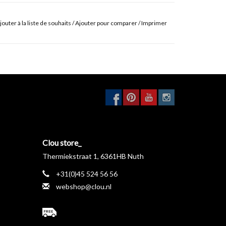
jouter à la liste de souhaits
/
Ajouter pour comparer
/
Imprimer
Clou store_
Thermiekstraat 1, 6361HB Nuth
+31(0)45 524 56 56
webshop@clou.nl