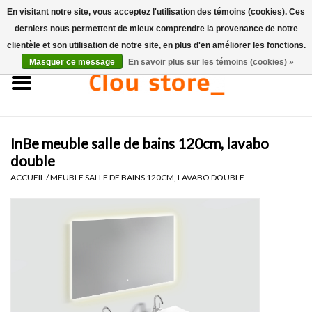
En visitant notre site, vous acceptez l'utilisation des témoins (cookies). Ces
derniers nous permettent de mieux comprendre la provenance de notre
0 Articles - €0,00
clientèle et son utilisation de notre site, en plus d'en améliorer les fonctions.
Masquer ce message
En savoir plus sur les témoins (cookies) »
Accueil
Lavabos
InBe meuble salle de bains 120cm, lavabo
Ensembles de lave-mains
double
ACCUEIL
/
MEUBLE SALLE DE BAINS 120CM, LAVABO DOUBLE
Lave-mains
Toilettes
Robinets & vidanges
Meubles