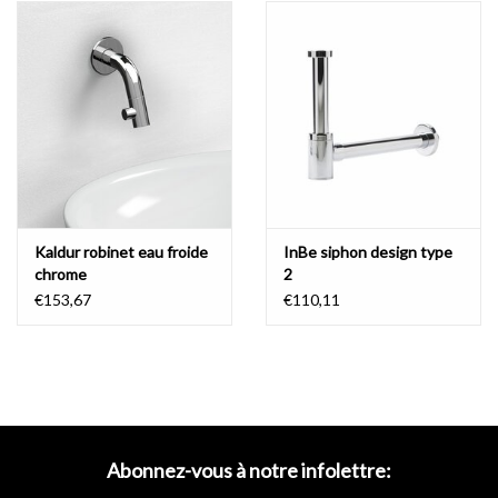
interrompu. Ce qui est également un plus pour l'hygiène, extra
facile à nettoyer et à entretenir.
perte et débordement en un:
Joli détail: les bassins Hammock sont dotés d'une sortie allongée
et parfaitement intégrée, qui peut être scellée avec un bouchon
Kaldur robinet eau froide
InBe siphon design type
en silicone (orange ou blanc).
Le bouchon ferme la perte seulement
chrome
2
partiellement, créant ainsi un débordement.
En raison de son
€153,67
€110,11
positionnement à l'avant du bassin, la perte est moins visible que
d'habitude et certainement pas un facteur inquiétant dans la
conception.
Et sans soudure: donc pas de bords où la saleté peut
s'accumuler.
Abonnez-vous à notre infolettre:
- télécharger le
dessin technique