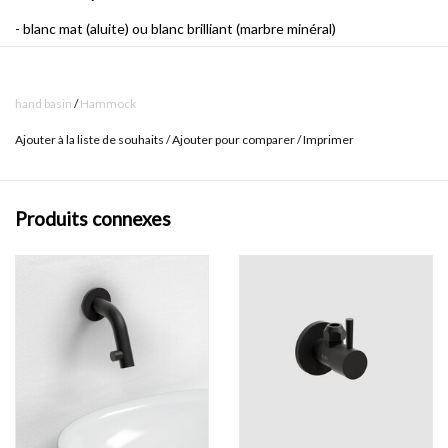
- blanc mat (aluite) ou blanc brilliant (marbre minéral)
- avec 2 points d'amorçage
- avec bonde / trop-plein intégrée
hand basin
/
Hammock
- connexion pour siphon à la norme (1 1/4 ")
Ajouter à la liste de souhaits
/
Ajouter pour comparer
/
Imprimer
- 2 bouchons et set de nettoyage compris
- fixation comprise
Produits connexes