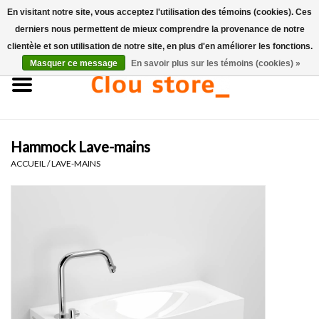
En visitant notre site, vous acceptez l'utilisation des témoins (cookies). Ces
derniers nous permettent de mieux comprendre la provenance de notre
0 Articles - €0,00
clientèle et son utilisation de notre site, en plus d'en améliorer les fonctions.
Masquer ce message
En savoir plus sur les témoins (cookies) »
Accueil
Lavabos
Hammock Lave-mains
Ensembles de lave-mains
ACCUEIL
/
LAVE-MAINS
Lave-mains
Toilettes
Robinets & vidanges
Meubles