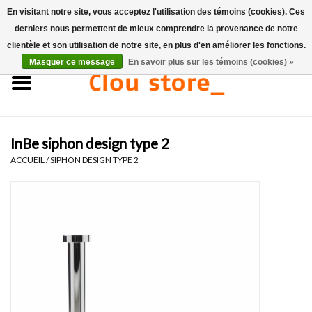
En visitant notre site, vous acceptez l'utilisation des témoins (cookies). Ces
derniers nous permettent de mieux comprendre la provenance de notre
0 Articles - €0,00
clientèle et son utilisation de notre site, en plus d'en améliorer les fonctions.
Masquer ce message
En savoir plus sur les témoins (cookies) »
Accueil
Lavabos
InBe siphon design type 2
Ensembles de lave-mains
ACCUEIL
/
SIPHON DESIGN TYPE 2
Lave-mains
Toilettes
Robinets & vidanges
Meubles