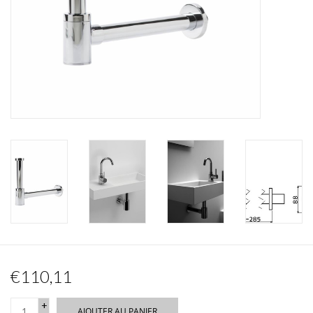
Miroirs
Accessoires de salle de bain
pièce de rechange
Marques
€110,11
+
AJOUTER AU PANIER