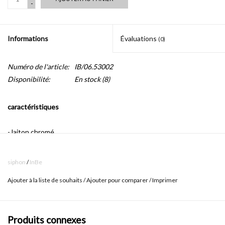
-
Informations
Évaluations
(0)
Numéro de l'article:
IB/06.53002
Disponibilité:
En stock
(8)
caractéristiques
- laiton chromé
- raccord standard (1 1/4 ") pour bonde
siphon
/
InBe
Ajouter à la liste de souhaits
/
Ajouter pour comparer
/
Imprimer
- tubes ø32 mm
-
avec partie intérieure en plastique pour une installation facile
Produits connexes