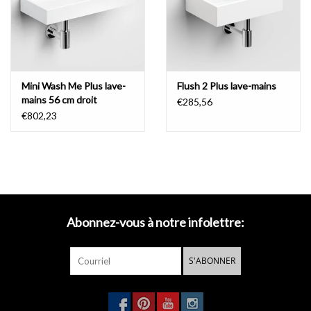
- télécharger le
dessin technique
- télécharger les
instructions de montage
Mini Wash Me Plus lave-
Flush 2 Plus lave-mains
- télécharger les
instructions d'entretien
mains 56 cm droit
€285,56
€802,23
Abonnez-vous à notre infolettre:
S'ABONNER