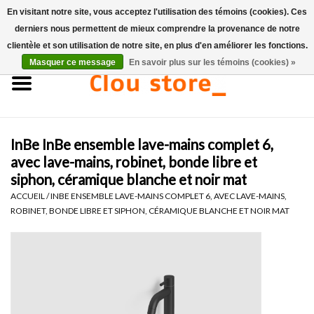
En visitant notre site, vous acceptez l'utilisation des témoins (cookies). Ces
derniers nous permettent de mieux comprendre la provenance de notre
0 Articles - €0,00
clientèle et son utilisation de notre site, en plus d'en améliorer les fonctions.
Masquer ce message
En savoir plus sur les témoins (cookies) »
Accueil
Lavabos
InBe InBe ensemble lave-mains complet 6,
Ensembles de lave-mains
avec lave-mains, robinet, bonde libre et
siphon, céramique blanche et noir mat
Lave-mains
ACCUEIL
/
INBE ENSEMBLE LAVE-MAINS COMPLET 6, AVEC LAVE-MAINS,
ROBINET, BONDE LIBRE ET SIPHON, CÉRAMIQUE BLANCHE ET NOIR MAT
Toilettes
Robinets & vidanges
Meubles