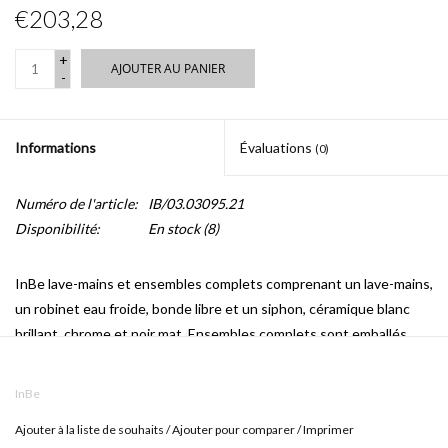
€203,28
+
AJOUTER AU PANIER
-
Informations
Évaluations
(0)
Numéro de l'article:
IB/03.03095.21
Disponibilité:
En stock
(8)
InBe lave-mains et ensembles complets comprenant un lave-mains,
un robinet eau froide, bonde libre et un siphon, céramique blanc
brillant, chrome et noir mat. Ensembles complets sont emballés
comme monocomposant.
InBe
Ajouter à la liste de souhaits
/
Ajouter pour comparer
/
Imprimer