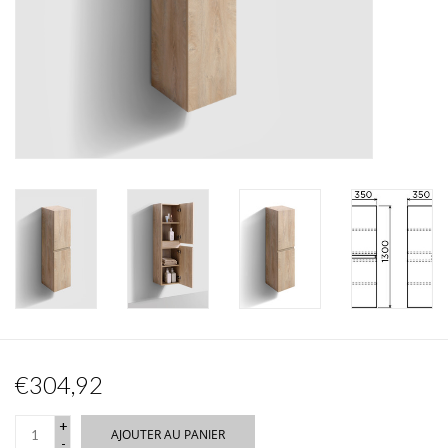
Miroirs
Accessoires de salle de bain
pièce de rechange
Marques
€304,92
+
AJOUTER AU PANIER
-