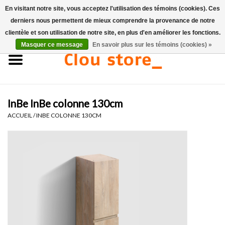
En visitant notre site, vous acceptez l'utilisation des témoins (cookies). Ces
derniers nous permettent de mieux comprendre la provenance de notre
0 Articles - €0,00
clientèle et son utilisation de notre site, en plus d'en améliorer les fonctions.
Masquer ce message
En savoir plus sur les témoins (cookies) »
Accueil
Lavabos
InBe InBe colonne 130cm
Ensembles de lave-mains
ACCUEIL
/
INBE COLONNE 130CM
Lave-mains
Toilettes
Robinets & vidanges
Meubles