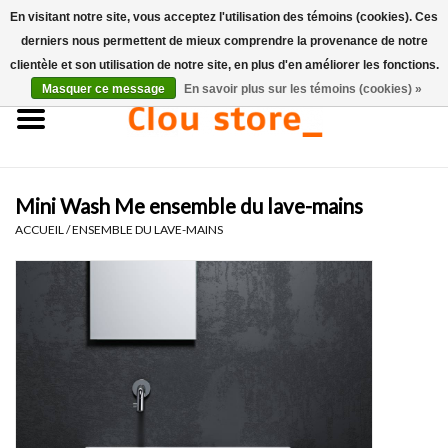
En visitant notre site, vous acceptez l'utilisation des témoins (cookies). Ces
derniers nous permettent de mieux comprendre la provenance de notre
0 Articles - €0,00
clientèle et son utilisation de notre site, en plus d'en améliorer les fonctions.
Masquer ce message
En savoir plus sur les témoins (cookies) »
Accueil
Lavabos
Mini Wash Me ensemble du lave-mains
Ensembles de lave-mains
ACCUEIL
/
ENSEMBLE DU LAVE-MAINS
Lave-mains
Toilettes
Robinets & vidanges
Meubles