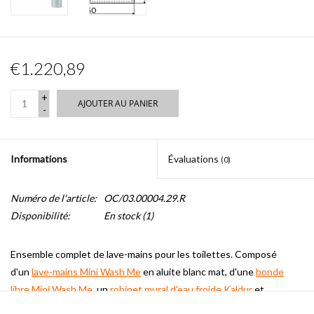
€1.220,89
+
AJOUTER AU PANIER
-
Informations
Évaluations
(0)
Numéro de l'article:
OC/03.00004.29.R
Disponibilité:
En stock
(1)
Ensemble complet de lave-mains pour les toilettes.
Composé
d'un
lave-mains Mini Wash Me
en aluite blanc mat, d'une
bonde
libre Mini Wash Me
, un
robinet mural d'eau froide Kaldur
et
d'un
siphon pour lave-mains Minisuk
en chrome.