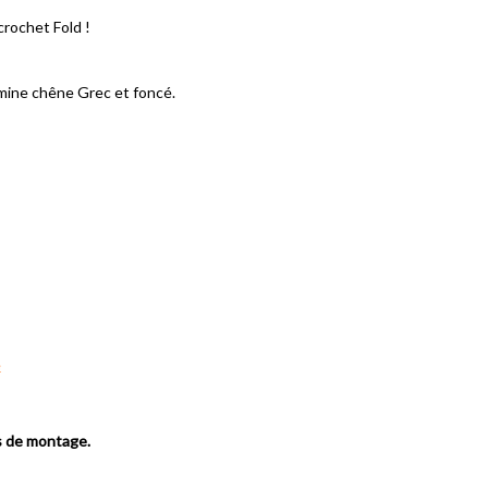
rochet Fold !
amine chêne Grec et foncé.
e
s de montage.