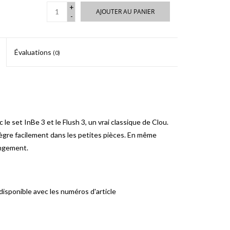
+
AJOUTER AU PANIER
-
Évaluations
(0)
 set InBe 3 et le Flush 3, un vrai classique de Clou.
ègre facilement dans les petites pièces. En même
angement.
disponible avec les numéros d'article