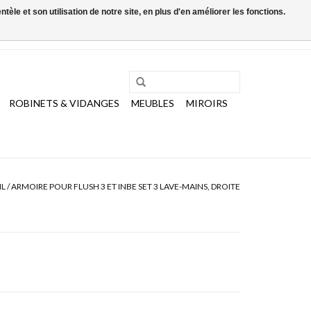
le et son utilisation de notre site, en plus d'en améliorer les fonctions.
0 Articles - €0,00
Mon compte / S'inscrire
ROBINETS & VIDANGES
MEUBLES
MIROIRS
IL
/
ARMOIRE POUR FLUSH 3 ET INBE SET 3 LAVE-MAINS, DROITE