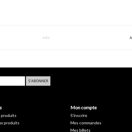
InBe
A
S'ABONNER
s
Mon compte
 produits
S'inscrire
x produits
Mes commandes
Mes billets