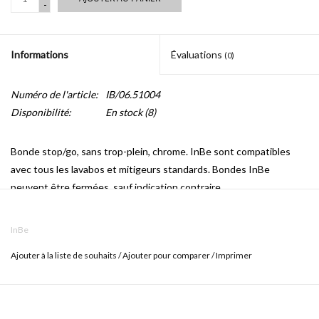
-
Informations
Évaluations
(0)
Numéro de l'article:
IB/06.51004
Disponibilité:
En stock
(8)
Bonde stop/go, sans trop-plein, chrome. InBe sont compatibles
avec tous les lavabos et mitigeurs standards. Bondes InBe
peuvent être fermées, sauf indication contraire.
InBe
Ajouter à la liste de souhaits
/
Ajouter pour comparer
/
Imprimer