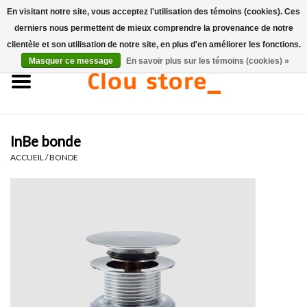
En visitant notre site, vous acceptez l'utilisation des témoins (cookies). Ces
derniers nous permettent de mieux comprendre la provenance de notre
0 Articles - €0,00
clientèle et son utilisation de notre site, en plus d'en améliorer les fonctions.
Masquer ce message
En savoir plus sur les témoins (cookies) »
Accueil
Lavabos
InBe bonde
Ensembles de lave-mains
ACCUEIL
/
BONDE
Lave-mains
Toilettes
Robinets & vidanges
Meubles