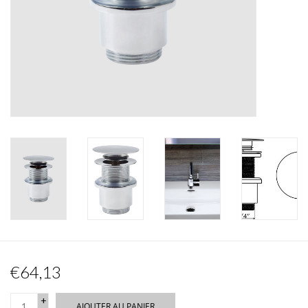
Miroirs
Accessoires de salle de bain
pièce de rechange
Marques
€64,13
+
AJOUTER AU PANIER