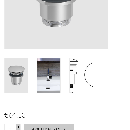
Miroirs
Accessoires de salle de bain
pièce de rechange
Marques
€64,13
+
AJOUTER AU PANIER