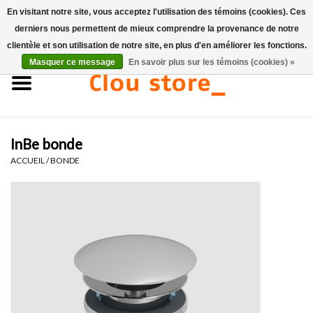
En visitant notre site, vous acceptez l'utilisation des témoins (cookies). Ces
derniers nous permettent de mieux comprendre la provenance de notre
0 Articles - €0,00
clientèle et son utilisation de notre site, en plus d'en améliorer les fonctions.
Masquer ce message
En savoir plus sur les témoins (cookies) »
Accueil
Lavabos
InBe bonde
Ensembles de lave-mains
ACCUEIL
/
BONDE
Lave-mains
Toilettes
Robinets & vidanges
Meubles