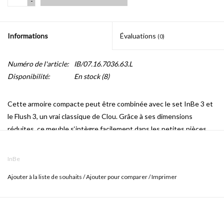
-
Informations
Évaluations
(0)
Numéro de l'article:
IB/07.16.7036.63.L
Disponibilité:
En stock
(8)
Cette armoire compacte peut être combinée avec le set InBe 3 et
le Flush 3, un vrai classique de Clou. Grâce à ses dimensions
réduites, ce meuble s‘intègre facilement dans les petites pièces.
En même temps, ce meuble offre beaucoup d‘espace de
rangement.
InBe
Ajouter à la liste de souhaits
/
Ajouter pour comparer
/
Imprimer
Disponible en mélamine chêne Grec et foncé
Avec porte battante à gauche (version droite disponible avec
les numéros d'article IB/07.16.7036.63 et IB/07.16.7036.64.R)
Poignée fonctionnelle et esthétique