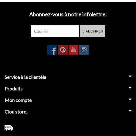
Beaucoup d'espace de rangement !
Encore plus pratique en combinaison avec un crochet Fold !
Abonnez-vous à notre infolettre:
S'ABONNER
Disponible en versions gauche et droite, en mélamine chêne Grec
et foncé.
- chêne Grec, droite (IB/07.16.7036.63)
- chêne Grec, gauche (IB/07.16.7036.63.L)
- chêne foncé, droite (IB/07.16.7036.64.R)
- chêne foncé, gauche (IB/07.16.7036.64.L)
Service à la clientèle
Produits
Images avec lave-mains et robinet sont exemples de montage.
Mon compte
Clou store_