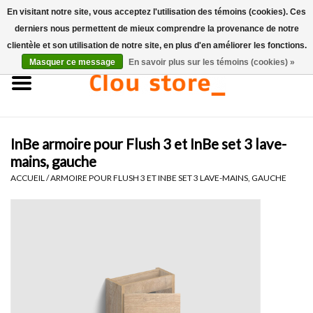
En visitant notre site, vous acceptez l'utilisation des témoins (cookies). Ces
derniers nous permettent de mieux comprendre la provenance de notre
0 Articles - €0,00
clientèle et son utilisation de notre site, en plus d'en améliorer les fonctions.
Masquer ce message
En savoir plus sur les témoins (cookies) »
Accueil
Lavabos
InBe armoire pour Flush 3 et InBe set 3 lave-
Ensembles de lave-mains
mains, gauche
ACCUEIL
/
ARMOIRE POUR FLUSH 3 ET INBE SET 3 LAVE-MAINS, GAUCHE
Lave-mains
Toilettes
Robinets & vidanges
Meubles