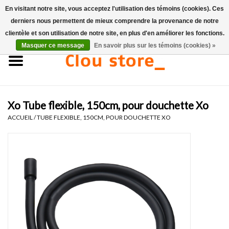
En visitant notre site, vous acceptez l'utilisation des témoins (cookies). Ces
derniers nous permettent de mieux comprendre la provenance de notre
0 Articles - €0,00
clientèle et son utilisation de notre site, en plus d'en améliorer les fonctions.
Masquer ce message
En savoir plus sur les témoins (cookies) »
Accueil
Lavabos
Xo Tube flexible, 150cm, pour douchette Xo
Ensembles de lave-mains
ACCUEIL
/
TUBE FLEXIBLE, 150CM, POUR DOUCHETTE XO
Lave-mains
Toilettes
Robinets & vidanges
Meubles