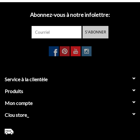
suivantes :
- 49 cm, sans abattant (CL/04.01170.xx).
Abonnez-vous à notre infolettre:
- 49 cm, avec abattant épais (CL/04.01180.xx).
S'ABONNER
- 54 cm, sans abattant (CL/04.01150.xx).
- 54 cm, avec abattant épais (CL/04.01160.xx).
- 54 cm, avec abattant bas (CL/04.01161.xx).
Service à la clientèle
Produits
Mon compte
Clou store_