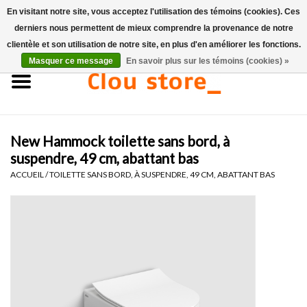
En visitant notre site, vous acceptez l'utilisation des témoins (cookies). Ces
derniers nous permettent de mieux comprendre la provenance de notre
0 Articles - €0,00
clientèle et son utilisation de notre site, en plus d'en améliorer les fonctions.
Masquer ce message
En savoir plus sur les témoins (cookies) »
Accueil
Lavabos
New Hammock toilette sans bord, à
Ensembles de lave-mains
suspendre, 49 cm, abattant bas
ACCUEIL
/
TOILETTE SANS BORD, À SUSPENDRE, 49 CM, ABATTANT BAS
Lave-mains
Toilettes
Robinets & vidanges
Meubles