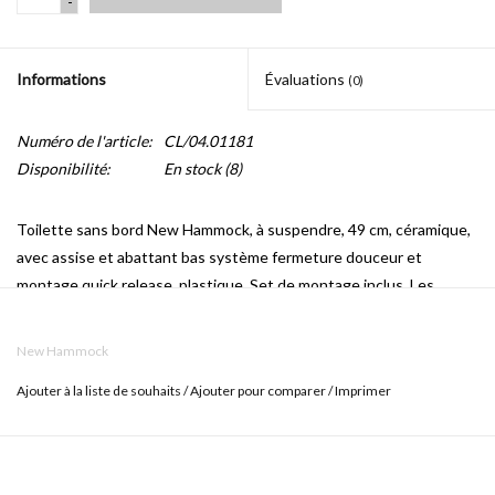
-
Informations
Évaluations
(0)
Numéro de l'article:
CL/04.01181
Disponibilité:
En stock
(8)
Toilette sans bord New Hammock, à suspendre, 49 cm, céramique,
avec assise et abattant bas système fermeture douceur et
montage quick release, plastique. Set de montage inclus. Les
toilettes et l‘assise et abattant sont faits de deux matériaux
différents. Les couleurs peuvent varier légèrement. Rassurez-vous
New Hammock
que l‘arrière, et surtout le dessous, de la toilette repose sur une
Ajouter à la liste de souhaits
/
Ajouter pour comparer
/
Imprimer
surface solide.
Les toilettes sont également disponibles dans les variantes