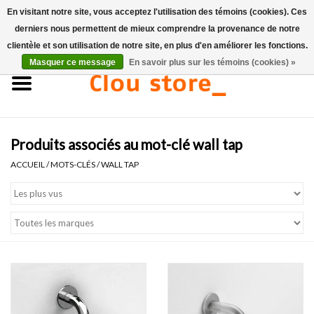
En visitant notre site, vous acceptez l'utilisation des témoins (cookies). Ces
derniers nous permettent de mieux comprendre la provenance de notre
0 Articles - €0,00
clientèle et son utilisation de notre site, en plus d'en améliorer les fonctions.
Masquer ce message
En savoir plus sur les témoins (cookies) »
Accueil
Lavabos
Produits associés au mot-clé wall tap
Ensembles de lave-mains
ACCUEIL
/
MOTS-CLÉS
/
WALL TAP
Lave-mains
Toilettes
Robinets & vidanges
Meubles