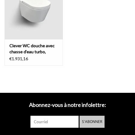
Miroirs
Accessoires de salle de bain
Clever WC douche avec
pièce de rechange
chasse d‘eau turbo,
céramique blanc brillant
€1.931,16
Marques
Abonnez-vous à notre infolettre:
S'ABONNER