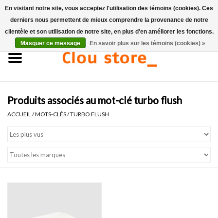
En visitant notre site, vous acceptez l'utilisation des témoins (cookies). Ces
derniers nous permettent de mieux comprendre la provenance de notre
0 Articles - €0,00
clientèle et son utilisation de notre site, en plus d'en améliorer les fonctions.
Masquer ce message
En savoir plus sur les témoins (cookies) »
Accueil
Lavabos
Produits associés au mot-clé turbo flush
Ensembles de lave-mains
ACCUEIL
/
MOTS-CLÉS
/
TURBO FLUSH
Lave-mains
Toilettes
Robinets & vidanges
Meubles