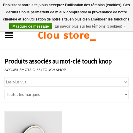
En visitant notre site, vous acceptez l'utilisation des témoins (cookies). Ces
derniers nous permettent de mieux comprendre la provenance de notre
0 Articles - €0,00
clientèle et son utilisation de notre site, en plus d'en améliorer les fonctions.
Masquer ce message
En savoir plus sur les témoins (cookies) »
Accueil
Lavabos
Produits associés au mot-clé touch knop
Ensembles de lave-mains
ACCUEIL
/
MOTS-CLÉS
/
TOUCH KNOP
Lave-mains
Toilettes
Robinets & vidanges
Meubles