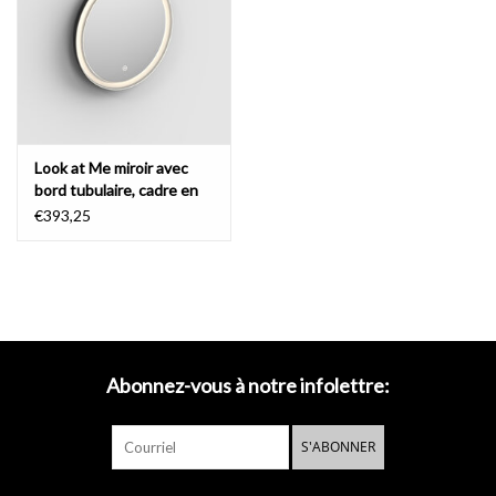
Miroirs
Accessoires de salle de bain
Look at Me miroir avec
pièce de rechange
bord tubulaire, cadre en
noir mat
€393,25
Marques
Abonnez-vous à notre infolettre:
S'ABONNER