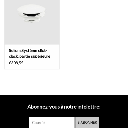
Miroirs
Accessoires de salle de bain
pièce de rechange
Solium Système click-
clack, partie supérieure
Marques
pour baignoires Solium et
€308,55
First
Abonnez-vous à notre infolettre:
S'ABONNER