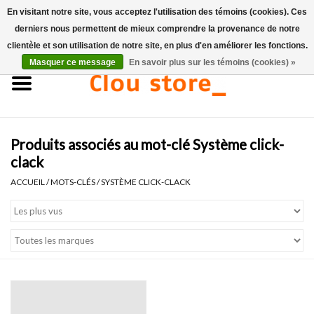
En visitant notre site, vous acceptez l'utilisation des témoins (cookies). Ces
derniers nous permettent de mieux comprendre la provenance de notre
0 Articles - €0,00
clientèle et son utilisation de notre site, en plus d'en améliorer les fonctions.
Masquer ce message
En savoir plus sur les témoins (cookies) »
Accueil
Lavabos
Produits associés au mot-clé Système click-
Ensembles de lave-mains
clack
ACCUEIL
/
MOTS-CLÉS
/
SYSTÈME CLICK-CLACK
Lave-mains
Toilettes
Robinets & vidanges
Meubles