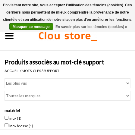
En visitant notre site, vous acceptez l'utilisation des témoins (cookies). Ces
derniers nous permettent de mieux comprendre la provenance de notre
0 Articles - €0,00
clientèle et son utilisation de notre site, en plus d'en améliorer les fonctions.
Masquer ce message
En savoir plus sur les témoins (cookies) »
Accueil
Lavabos
Produits associés au mot-clé support
Ensembles de lave-mains
ACCUEIL
/
MOTS-CLÉS
/
SUPPORT
Lave-mains
Toilettes
matériel
Robinets & vidanges
inox
(1)
inox brossé
(1)
Meubles