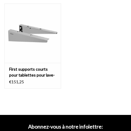
Miroirs
Accessoires de salle de bain
pièce de rechange
Marques
First supports courts
pour tablettes pour lave-
mains First
€151,25
Abonnez-vous à notre infolettre: