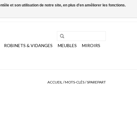
le et son utilisation de notre site, en plus d'en améliorer les fonctions.
0 Articles - €0,00
Mon compte / S'inscrire
ROBINETS & VIDANGES
MEUBLES
MIROIRS
ACCUEIL
/
MOTS-CLÉS
/
SPAREPART