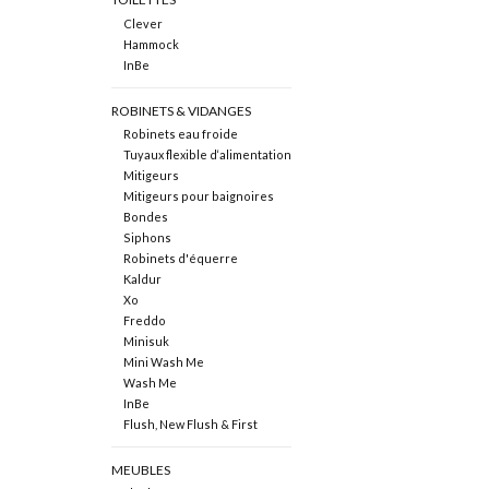
Clever
Hammock
InBe
ROBINETS & VIDANGES
Robinets eau froide
Tuyaux flexible d‘alimentation
Mitigeurs
Mitigeurs pour baignoires
Bondes
Siphons
Robinets d'équerre
Kaldur
Xo
Freddo
Minisuk
Mini Wash Me
Wash Me
InBe
Flush, New Flush & First
MEUBLES