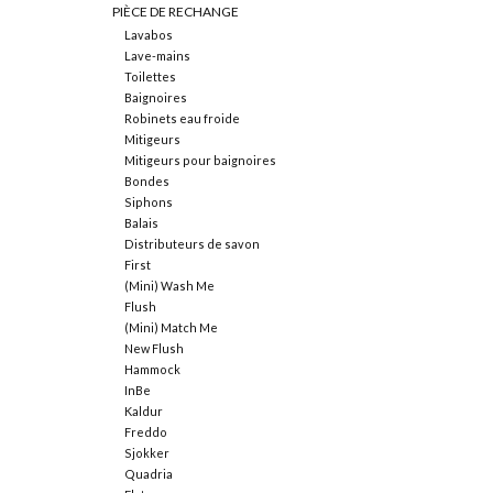
PIÈCE DE RECHANGE
Lavabos
Lave-mains
Toilettes
Baignoires
Robinets eau froide
Mitigeurs
Mitigeurs pour baignoires
Bondes
Siphons
Balais
Distributeurs de savon
First
(Mini) Wash Me
Flush
(Mini) Match Me
New Flush
Hammock
InBe
Kaldur
Freddo
Sjokker
Quadria