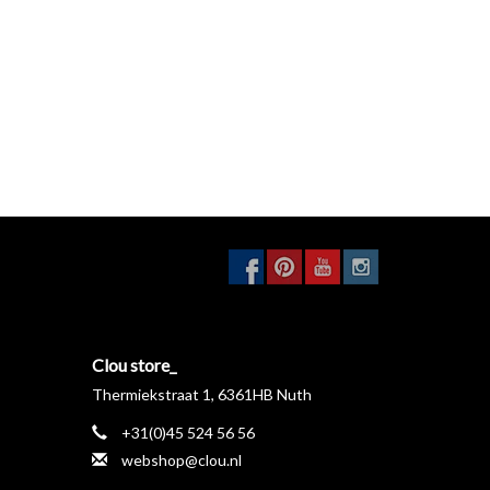
Clou store_
Thermiekstraat 1, 6361HB Nuth
+31(0)45 524 56 56
webshop@clou.nl