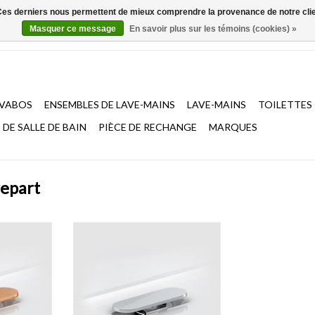
. Ces derniers nous permettent de mieux comprendre la provenance de notre clientè
Masquer ce message
En savoir plus sur les témoins (cookies) »
AVABOS
ENSEMBLES DE LAVE-MAINS
LAVE-MAINS
TOILETTES
DE SALLE DE BAIN
PIÈCE DE RECHANGE
MARQUES
repart
 siphon pour
bonde libre et raccord siphon pour
ush et New
lave-mains First, Flush et New
et canon de
Flush
AJOUTER AU PANIER
NIER