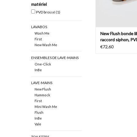
matériel
PVD brossé
(1)
LAVABOS
New Flush bonde li
Wash Me
First
raccord siphon, P
New Wash Me
€72,60
ENSEMBLES DE LAVE-MAINS
One-Click
InBe
LAVE-MAINS
New Flush
Hammock
First
Mini Wash Me
Flush
InBe
Vale
TOILETTES