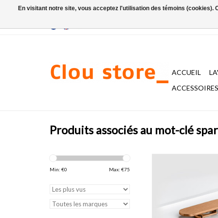
En visitant notre site, vous acceptez l'utilisation des témoins (cookies)
ACCUEIL
L
ACCESSOIRES 
Produits associés au mot-clé spa
bonde libre et raccord
lave-mains First, Fl
Min: €
0
Max: €
75
Flush, PVD or, bronze 
fusil brossé
AJOUTER AU PA