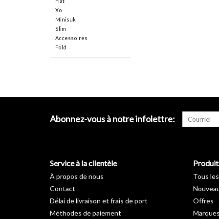
Flat
Xo
Minisuk
Slim
Accessoires
Fold
Abonnez-vous à notre infolettre:
Service à la clientèle
Produit
À propos de nous
Tous les
Contact
Nouveau
Délai de livraison et frais de port
Offres
Méthodes de paiement
Marque