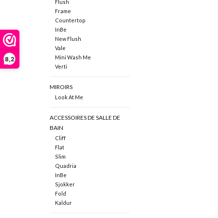
Flush
Frame
Countertop
InBe
New Flush
Vale
Mini Wash Me
8,2
Verti
MIROIRS
Look At Me
ACCESSOIRES DE SALLE DE
BAIN
Cliff
Flat
Slim
Quadria
InBe
Sjokker
Fold
Kaldur