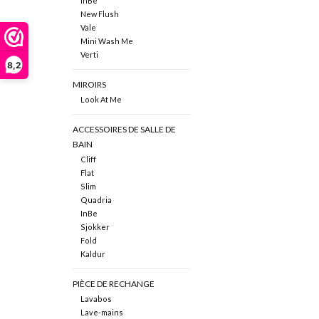
InBe
New Flush
Vale
Mini Wash Me
Verti
8,2
MIROIRS
Look At Me
ACCESSOIRES DE SALLE DE
BAIN
Cliff
Flat
Slim
Quadria
InBe
Sjokker
Fold
Kaldur
PIÈCE DE RECHANGE
Lavabos
Lave-mains