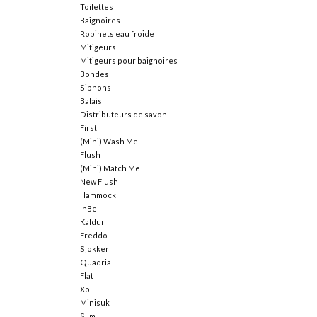
Toilettes
Baignoires
Robinets eau froide
Mitigeurs
Mitigeurs pour baignoires
Bondes
Siphons
Balais
Distributeurs de savon
First
(Mini) Wash Me
Flush
(Mini) Match Me
New Flush
Hammock
InBe
Kaldur
Freddo
Sjokker
Quadria
Flat
Xo
Minisuk
Slim