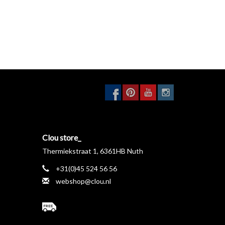
Clou store_
Thermiekstraat 1, 6361HB Nuth
+31(0)45 524 56 56
webshop@clou.nl