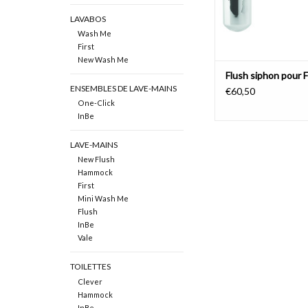
LAVABOS
Wash Me
First
New Wash Me
Flush siphon pour F
ENSEMBLES DE LAVE-MAINS
€60,50
One-Click
InBe
LAVE-MAINS
New Flush
Hammock
First
Mini Wash Me
Flush
InBe
Vale
TOILETTES
Clever
Hammock
InBe