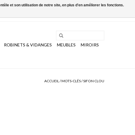
le et son utilisation de notre site, en plus d'en améliorer les fonctions.
0 Articles - €0,00
Mon compte / S'inscrire
ROBINETS & VIDANGES
MEUBLES
MIROIRS
ACCUEIL
/
MOTS-CLÉS
/
SIFON CLOU