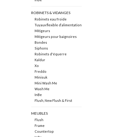
ROBINETS & VIDANGES
Robinets eau froide
Tuyaux flexible d‘alimentation
Mitigeurs
Mitigeurs pour baignoires
Bondes
Siphons
Robinets d'équerre
Kaldur
Xo
Freddo
Minisuk
Mini Wash Me
Wash Me
InBe
Flush, New Flush & First
MEUBLES
Flush
Frame
Countertop