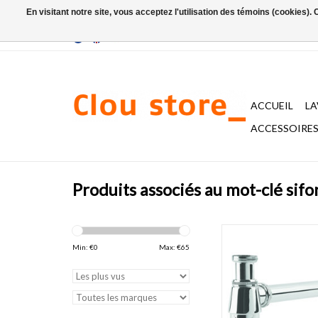
En visitant notre site, vous acceptez l'utilisation des témoins (cookies)
ACCUEIL
L
ACCESSOIRES 
Produits associés au mot-clé sifo
siphon pour Flush 6
Min: €
0
Max: €
65
AJOUTER AU PA