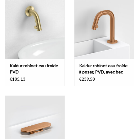
Miroirs
Accessoires de salle de bain
pièce de rechange
Marques
Kaldur robinet eau froide
Kaldur robinet eau froide
PVD
à poser, PVD, avec bec
courte, droite
€185,13
€239,58