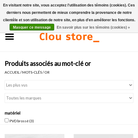
En visitant notre site, vous acceptez l'utilisation des témoins (cookies). Ces
derniers nous permettent de mieux comprendre la provenance de notre
0 Articles - €0,00
clientèle et son utilisation de notre site, en plus d'en améliorer les fonctions.
Masquer ce message
En savoir plus sur les témoins (cookies) »
Accueil
Lavabos
Produits associés au mot-clé or
Ensembles de lave-mains
ACCUEIL
/
MOTS-CLÉS
/
OR
Lave-mains
Toilettes
matériel
Robinets & vidanges
PVD brossé
(3)
Meubles